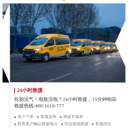
24小时救援
轮胎没气！电瓶没电？24小时救援，15分钟响应
救援热线:400-1610-777
客户下单
客服派单
救援车接单
联系客户确认救援地点
到达现场救援
客服回访